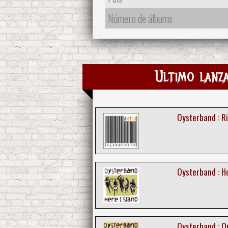
Número de álbums
Ultimo lanz
Oysterband : R
Oysterband : H
Oysterband : O