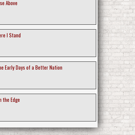
ise Above
ere I Stand
e Early Days of a Better Nation
n the Edge