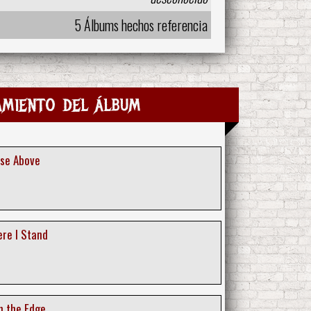
5 Álbums hechos referencia
amiento del álbum
ise Above
ere I Stand
n the Edge