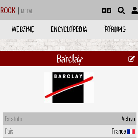
ROCK
|
METAL
WEBZINE
ENCYCLOPEDIA
FORUMS
Barclay
Estatuto
Activo
Paîs
France