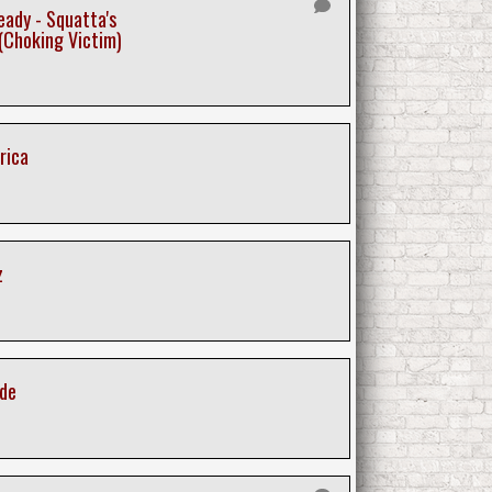
ady - Squatta's
 (Choking Victim)
rica
z
ade