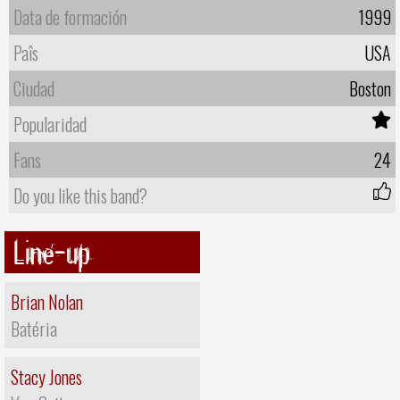
Data de formación
1999
Paîs
USA
Ciudad
Boston
Popularidad
Fans
24
Do you like this band?
Line-up
Brian Nolan
Batéria
Stacy Jones