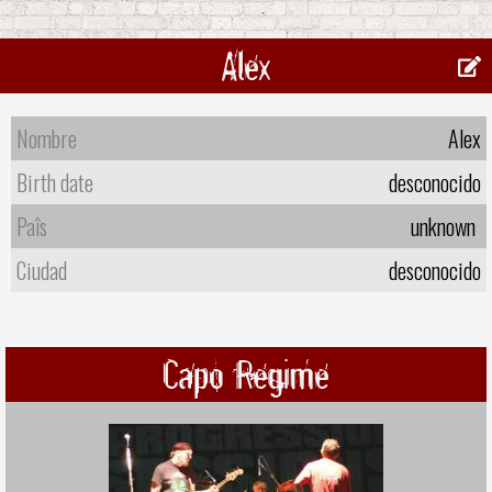
Alex
Nombre
Alex
Birth date
desconocido
Paîs
unknown
Ciudad
desconocido
Capo Regime