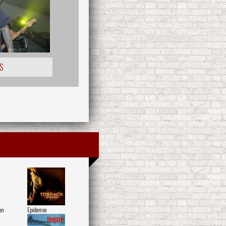
S
en
Epidemie