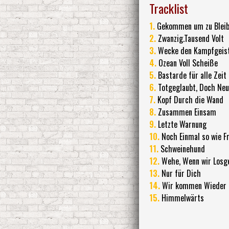
Tracklist
1.
Gekommen um zu Blei
2.
Zwanzig.Tausend Volt
3.
Wecke den Kampfgeis
4.
Ozean Voll Scheiße
5.
Bastarde für alle Zeit
6.
Totgeglaubt, Doch Ne
7.
Kopf Durch die Wand
8.
Zusammen Einsam
9.
Letzte Warnung
10.
Noch Einmal so wie F
11.
Schweinehund
12.
Wehe, Wenn wir Losg
13.
Nur für Dich
14.
Wir kommen Wieder 
15.
Himmelwärts