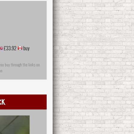
£33.92
buy
you buy through the links on
on
ck