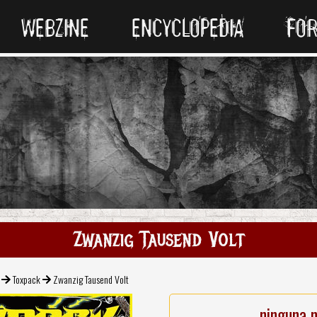
WEBZINE
ENCYCLOPEDIA
FO
Zwanzig Tausend Volt
Toxpack
Zwanzig Tausend Volt
ninguna 