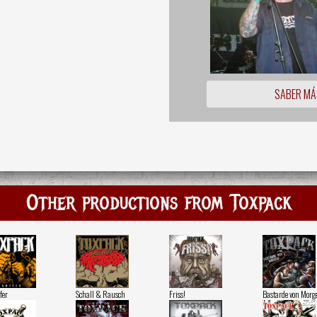
SABER MÁ
Other productions from Toxpack
fer
Schall & Rausch
Friss!
Bastarde von Morg