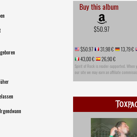
Buy this album
ben
$50.97
t
$50.97
31,98 €
13,79 €
ugeboren
43,00 €
26,90 €
Spirit of Rock is reader-supported. When 
our site we may earn an affiliate commissi
rüher
elassen
Toxpa
Irgendwann