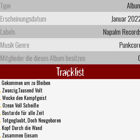
Type
Albu
Erscheinungsdatum
Januar 202
Labels
Napalm Record
Musik Genre
Punkcor
Mitglieder die dieses Album besitzen
Tracklist
.
Gekommen um zu Bleiben
.
Zwanzig.Tausend Volt
.
Wecke den Kampfgeist
.
Ozean Voll Scheiße
.
Bastarde für alle Zeit
.
Totgeglaubt, Doch Neugeboren
.
Kopf Durch die Wand
.
Zusammen Einsam