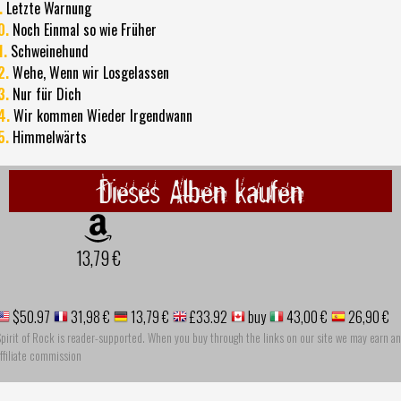
.
Letzte Warnung
0.
Noch Einmal so wie Früher
1.
Schweinehund
2.
Wehe, Wenn wir Losgelassen
3.
Nur für Dich
4.
Wir kommen Wieder Irgendwann
5.
Himmelwärts
Dieses Alben kaufen
13,79 €
$50.97
31,98 €
13,79 €
£33.92
buy
43,00 €
26,90 €
pirit of Rock is reader-supported. When you buy through the links on our site we may earn an
ffiliate commission