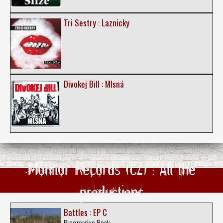
Tri Sestry : Laznicky
Divokej Bill : Mlsná
Monitor Records (CZ) : All the
productions
Battles : EP C
Progressive Rock