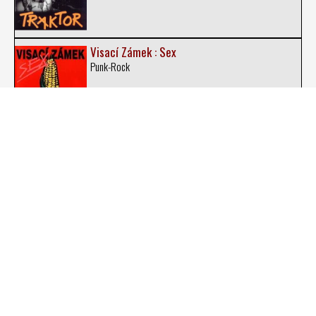
Visací Zámek : Sex
Punk-Rock
Visací Zámek : Zámkománie
Punk-Rock
XIII. Století : Amulet
Gothic Rock
XIII. Století : Gotika