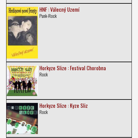
HNF : Válecný Uzemí
Punk-Rock
Horkyze Slize : Festival Chorobna
Rock
Horkyze Slize : Kyze Sliz
Rock