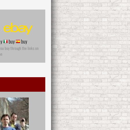
y
buy
buy
you buy through the links on
on