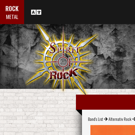
ROCK
METAL
Band's List
Alternativ Rock