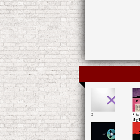
X
Ki Az
Megöl