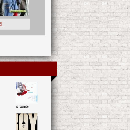
RE
Városember