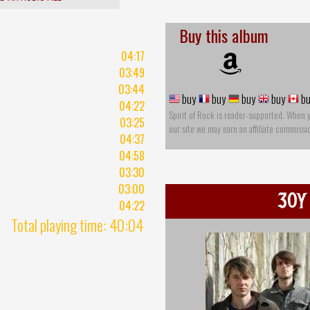
Buy this album
04:17
03:49
03:44
buy
buy
buy
buy
bu
04:22
Spirit of Rock is reader-supported. When 
03:25
our site we may earn an affiliate commissi
04:37
04:58
03:30
03:00
30Y
04:22
Total playing time: 40:04