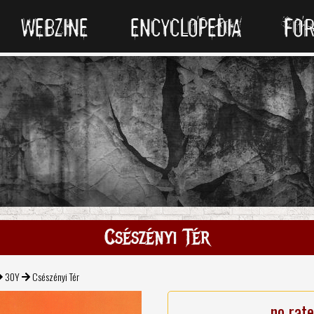
WEBZINE
ENCYCLOPEDIA
FO
Csészényi Tér
30Y
Csészényi Tér
no rat