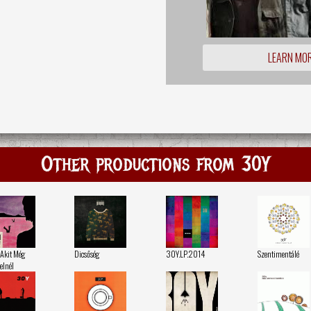
LEARN MO
Other productions from 30Y
 Akit Még
Dicsőség
30Y.LP.2014
Szentimentálé
elnél