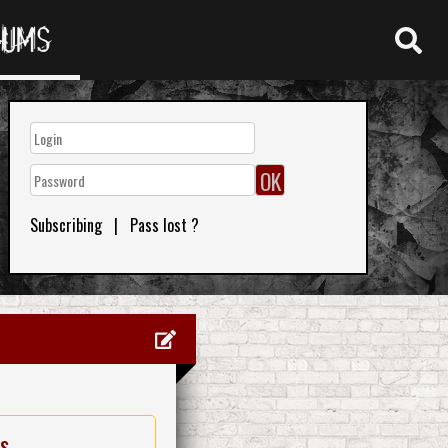
RUMS
Subscribing
|
Pass lost ?
es