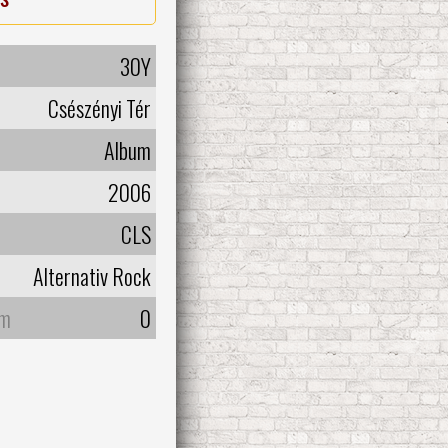
30Y
Csészényi Tér
Album
2006
CLS
Alternativ Rock
um
0