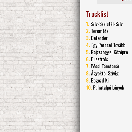
Tracklist
1.
Szív-Szalutál-Szív
2.
Teremtős
3.
Defender
4.
Egy Perccel Tovább
5.
Rajzszöggel Középre
6.
Pusztítós
7.
Pécsi Tánctanár
8.
Ágyéktól Szívig
9.
Bogozd Ki
10.
Puhatalpú Lányok