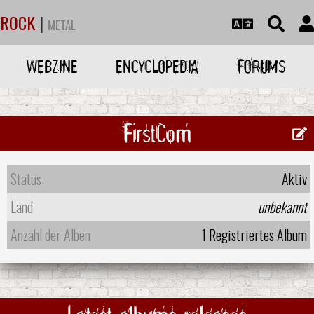
ROCK
|
METAL
WEBZINE
ENCYCLOPEDIA
FORUMS
FirstCom
Status
Aktiv
Land
unbekannt
Anzahl der Alben
1 Registriertes Album