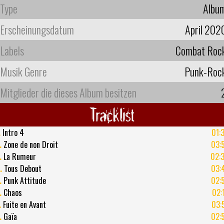
Type
Albu
Erscheinungsdatum
April 202
Labels
Combat Roc
Musik Genre
Punk-Roc
Mitglieder die dieses Album besitzen
Tracklist
.
Intro 4
01:
.
Zone de non Droit
03:
.
La Rumeur
02:
.
Tous Debout
03:
.
Punk Attitude
02:
.
Chaos
02:
.
Fuite en Avant
03:
.
Gaïa
02: