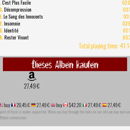
.
C'est Plus Facile
02:
0.
Décompression
03:
1.
Le Sang des Innocents
03:
2.
Insomnie
02:
3.
Identité
02:
4.
Rester Vivant
03:
Total playing time: 41:
Dieses Alben kaufen
27,49 €
buy
20,45 €
27,49 €
buy
$42.20
27,49 €
27,49 €
pirit of Rock is reader-supported. When you buy through the links on our site we may earn an
ffiliate commission