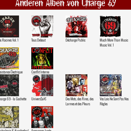
Anderen Alben von Charge 69
s Racines Vol. 1
Tous Debout
Décharge Public
Much More Than Music
Music Vol. 1
sistance Électrique
Conflit Interne
arge 69 - la Gachette
Univers$al€
Des Mots, des Rires, des
Vos Lois Ne Sont Pas Nos
Larmes et des Pleurs
Règles
itrakerie & Karghedoul
Apparence Jugée