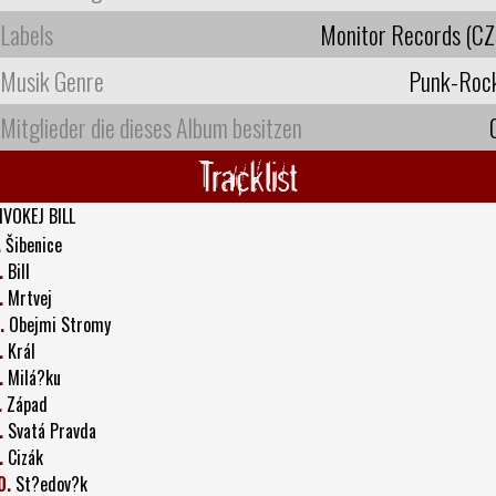
Labels
Monitor Records (CZ
Musik Genre
Punk-Roc
Mitglieder die dieses Album besitzen
Tracklist
IVOKEJ BILL
.
Šibenice
.
Bill
.
Mrtvej
.
Obejmi Stromy
.
Král
.
Milá?ku
.
Západ
.
Svatá Pravda
.
Cizák
0.
St?edov?k