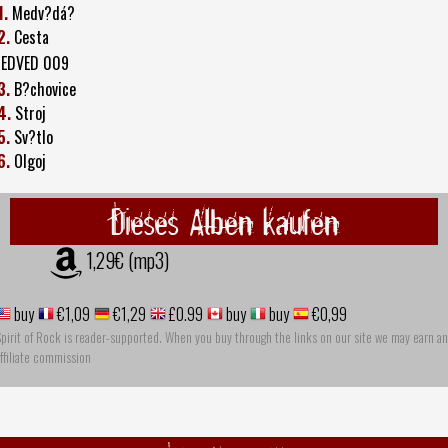
1.
Medv?dá?
2.
Cesta
EDVED 009
3.
B?chovice
4.
Stroj
5.
Sv?tlo
6.
Olgoj
Dieses Alben kaufen
1,29€ (mp3)
buy
€1,09
€1,29
£0.99
buy
buy
€0,99
pirit of Rock is reader-supported. When you buy through the links on our site we may earn an
ffiliate commission