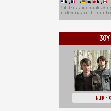
buy
buy
buy
buy
bu
Spirit of Rock is reader-supported. When 
our site we may earn an affiliate commissi
30Y
MEHR INF