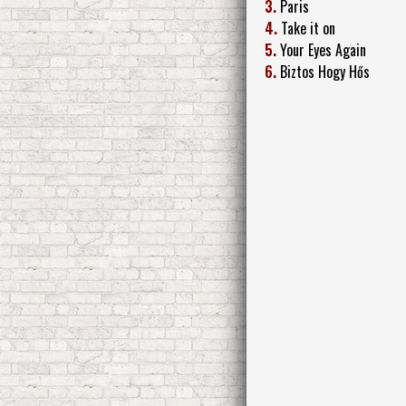
3.
Paris
4.
Take it on
5.
Your Eyes Again
6.
Biztos Hogy Hős