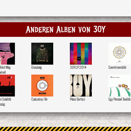
Anderen Alben von 30Y
 Akit Még
Dicsőség
30Y.LP.2014
Szentimentálé
elnél
 Szédítő
Csészényi Tér
Pécsi Sörház
Egy Perccel Tovább
sság