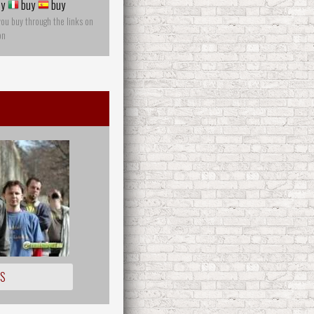
y
buy
buy
you buy through the links on
on
OS