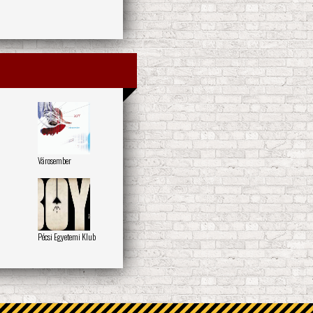
Városember
Pécsi Egyetemi Klub