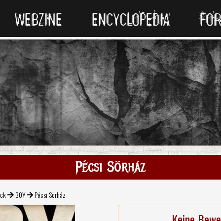
WEBZINE
ENCYCLOPEDIA
FO
Pécsi Sörház
ock
30Y
Pécsi Sörház
Keine Bewe