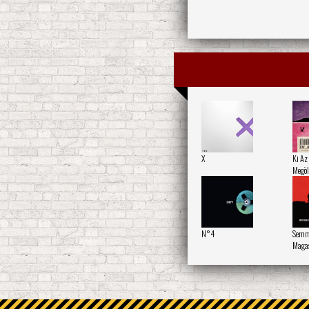
X
Ki Az
Megöl
N°4
Semmi
Maga