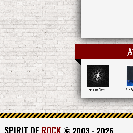
A
Homeless Cats
Ajn S
SPIRIT OF
ROCK
© 2003 - 2026