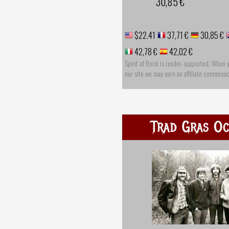
30,85 €
$22.41
37,71 €
30,85 €
42,78 €
42,02 €
Spirit of Rock is reader-supported. When 
our site we may earn an affiliate commissi
Trad Gras Oc