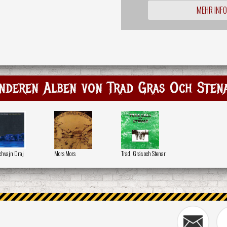
MEHR INF
nderen Alben von Trad Gras Och Sten
chvajn Draj
Mors Mors
Träd, Gräs och Stenar