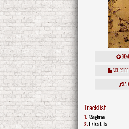
BEAR
SCHREIBE
ADD
Tracklist
1.
Sångbron
2.
Hälsa Ulla