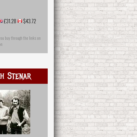
£31.28
$43.72
you buy through the links on
on
h Stenar