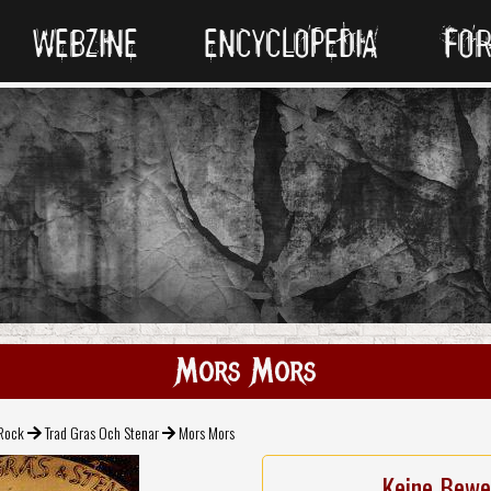
WEBZINE
ENCYCLOPEDIA
FO
Mors Mors
 Rock
Trad Gras Och Stenar
Mors Mors
Keine Bewe