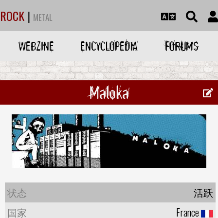
ROCK
|
METAL
WEBZINE
ENCYCLOPEDIA
FORUMS
Maloka
状态
活跃
国家
France