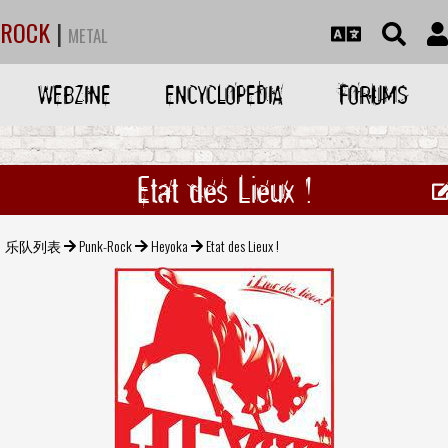
ROCK
|
METAL
WEBZINE
ENCYCLOPEDIA
FORUMS
Etat des Lieux !
乐队列表
Punk-Rock
Heyoka
Etat des Lieux !