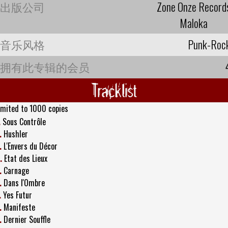
出版公司
Zone Onze Record
Maloka
音乐风格
Punk-Roc
拥有此专辑的会员
Tracklist
imited to 1000 copies
.
Sous Contrôle
.
Hushler
.
L'Envers du Décor
.
Etat des Lieux
.
Carnage
.
Dans l'Ombre
.
Yes Futur
.
Manifeste
.
Dernier Souffle