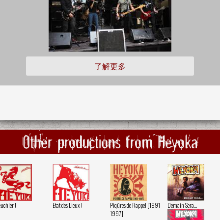
了解更多
Other productions from Heyoka
uchler !
Etat des Lieux !
Piqûres de Rappel [1991-
Demain Sera...
1997]