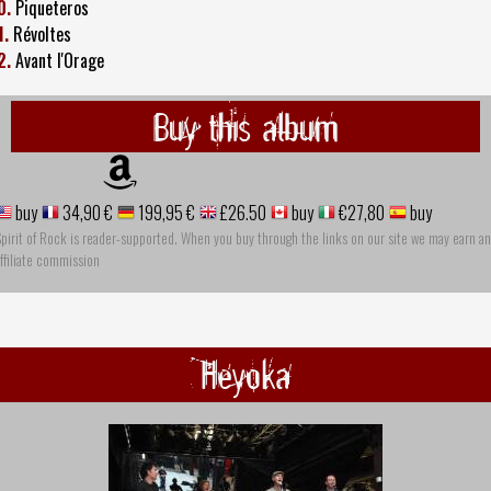
0.
Piqueteros
1.
Révoltes
2.
Avant l'Orage
Buy this album
buy
34,90 €
199,95 €
£26.50
buy
€27,80
buy
pirit of Rock is reader-supported. When you buy through the links on our site we may earn an
ffiliate commission
Heyoka