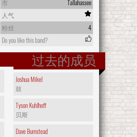
市
Tallahassee
人气
粉丝
4
Do you like this band?
过去的成员
Joshua Mikel
鼓
Tyson Kuhlhoff
贝斯
Dave Bumstead