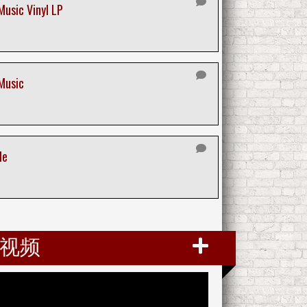
Music Vinyl LP
 Music
le
视频