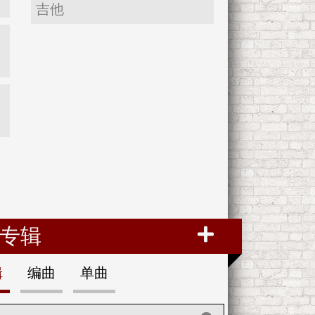
吉他
专辑
辑
编曲
单曲