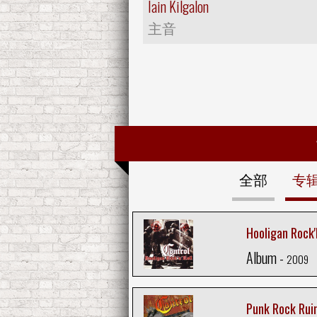
Iain Kilgalon
主音
全部
专
Hooligan Rock'N
Album -
2009
Punk Rock Rui