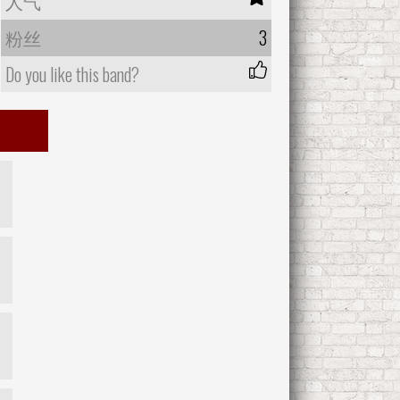
人气
粉丝
3
Do you like this band?