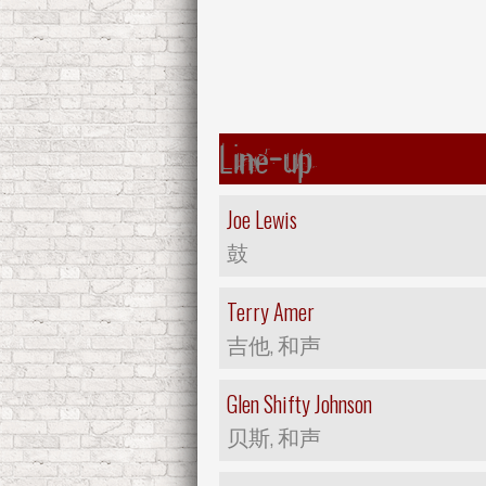
Line-up
Joe Lewis
鼓
Terry Amer
吉他, 和声
Glen Shifty Johnson
贝斯, 和声