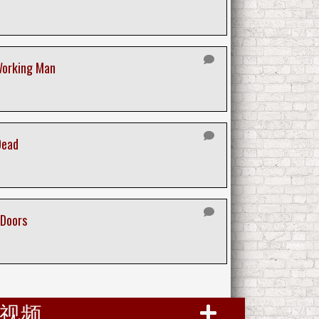
Working Man
Dead
 Doors
视频