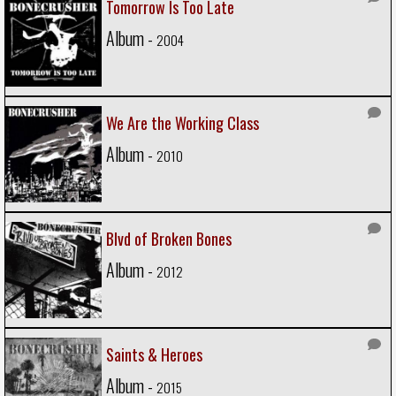
Tomorrow Is Too Late
Album -
2004
We Are the Working Class
Album -
2010
Blvd of Broken Bones
Album -
2012
Saints & Heroes
Album -
2015