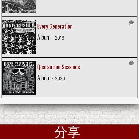
Every Generation
Album -
2018
Quarantine Sessions
Album -
2020
分享