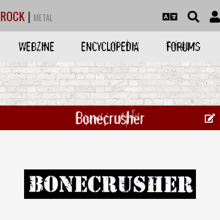
ROCK
|
METAL
WEBZINE
ENCYCLOPEDIA
FORUMS
Bonecrusher