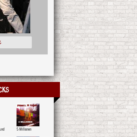
多
cks
 und
5 Millionen