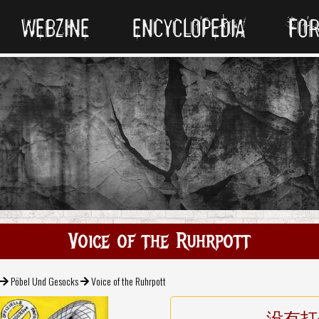
WEBZINE
ENCYCLOPEDIA
FO
Voice of the Ruhrpott
Pöbel Und Gesocks
Voice of the Ruhrpott
没有打