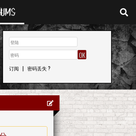
RUMS
订阅
|
密码丢失 ?
分