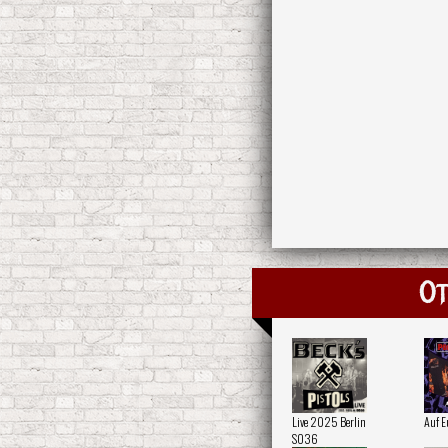
Ot
Live 2025 Berlin
Auf E
SO36