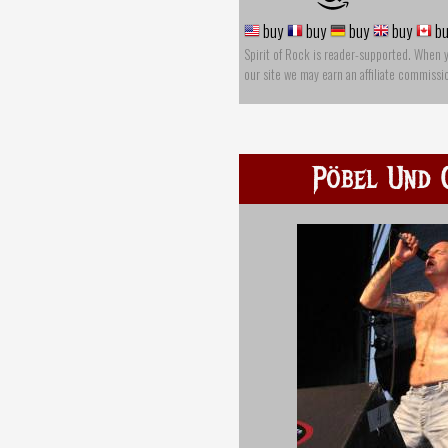
buy
buy
buy
buy
bu
Spirit of Rock is reader-supported. When 
our site we may earn an affiliate commissi
Pöbel Und 