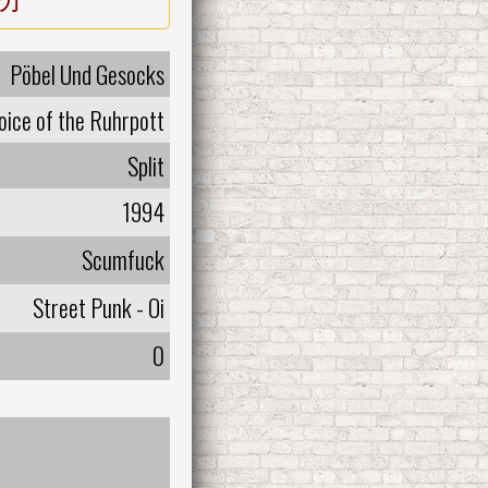
Pöbel Und Gesocks
oice of the Ruhrpott
Split
1994
Scumfuck
Street Punk - Oi
0