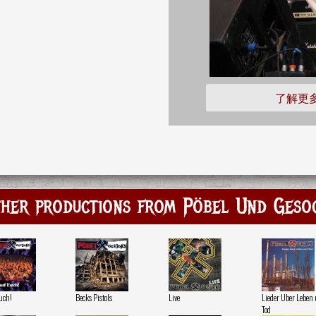
了解更
her productions from Pöbel Und Geso
uch!
Becks Pistols
Live
Lieder Uber Leben
Tod