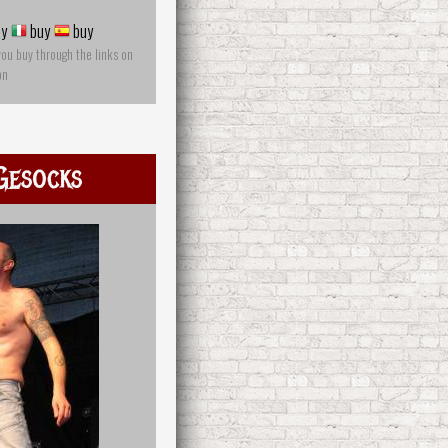
y
buy
buy
you buy through the links on
on
Gesocks