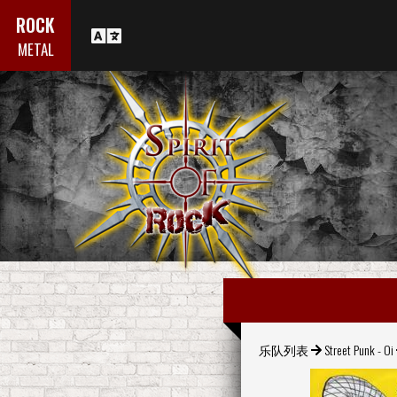
ROCK
METAL
乐队列表
Street Punk - Oi