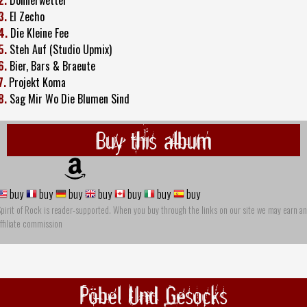
3.
El Zecho
4.
Die Kleine Fee
5.
Steh Auf (Studio Upmix)
6.
Bier, Bars & Braeute
7.
Projekt Koma
8.
Sag Mir Wo Die Blumen Sind
Buy this album
buy
buy
buy
buy
buy
buy
buy
pirit of Rock is reader-supported. When you buy through the links on our site we may earn an
ffiliate commission
Pöbel Und Gesocks