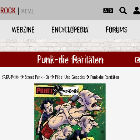
ROCK
|
METAL
WEBZINE
ENCYCLOPEDIA
FORUMS
Punk-die Raritäten
乐队列表
Street Punk - Oi
Pöbel Und Gesocks
Punk-die Raritäten