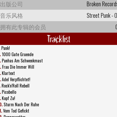
出版公司
Broken Record
音乐风格
Street Punk - O
拥有此专辑的会员
Tracklist
.
Punk!
.
1000 Gute Gruende
.
Panhas Am Schwenkmast
.
Frau Die Immer Will
.
Klartext
.
Adel Verpflichtet!
.
Rock'n'Roll Rebell
.
Picobello
.
Kopf Zu!
0.
Sturm Nach Der Ruhe
1.
Vom Tod Gefickt
2.
Donnerwetter