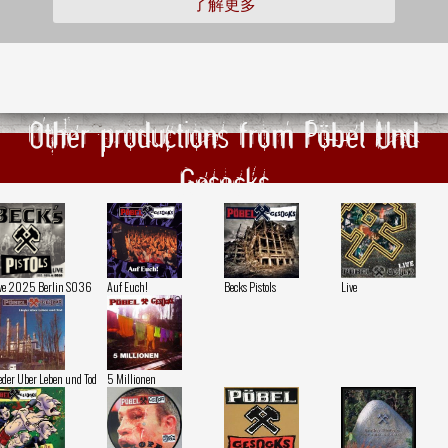
了解更多
Other productions from Pöbel Und
Gesocks
ve 2025 Berlin SO36
Auf Euch!
Becks Pistols
Live
eder Uber Leben und Tod
5 Millionen