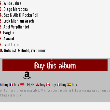
2.
Wilde Jahre
3.
Diego Maradona
4.
Sex & Alk & Rock'n'Roll
5.
Leck Mich am Arsch
6.
Adel Verpflichtet
7.
Ewigkeit
8.
Asozial
9.
Land Unter
0.
Gehasst, Geliebt, Verdammt
Buy this album
buy
buy
€14,99
buy
buy
buy
buy
pirit of Rock is reader-supported. When you buy through the links on our site we may earn an
ffiliate commission