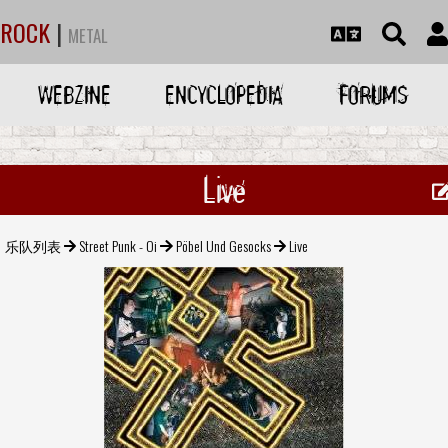
ROCK
|
METAL
WEBZINE
ENCYCLOPEDIA
FORUMS
Live
乐队列表
Street Punk - Oi
Pöbel Und Gesocks
Live