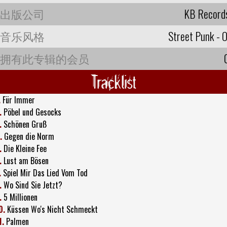
出版公司
KB Record
音乐风格
Street Punk - O
拥有此专辑的会员
Tracklist
.
Für Immer
.
Pöbel und Gesocks
.
Schönen Gruß
.
Gegen die Norm
.
Die Kleine Fee
.
Lust am Bösen
.
Spiel Mir Das Lied Vom Tod
.
Wo Sind Sie Jetzt?
.
5 Millionen
0.
Küssen Wo's Nicht Schmeckt
1.
Palmen