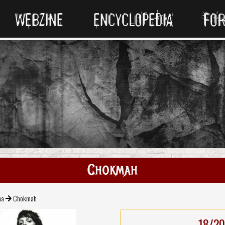
WEBZINE
ENCYCLOPEDIA
FO
Chokmah
na
Chokmah
18/20