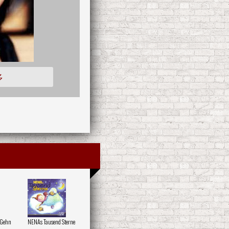
多
 Gehn
NENAs Tausend Sterne