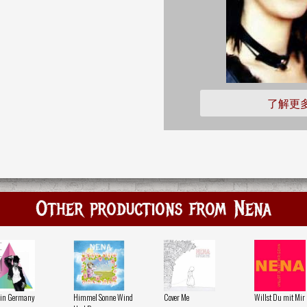
了解更
Other productions from Nena
 in Germany
Himmel Sonne Wind
Cover Me
Willst Du mit Mir