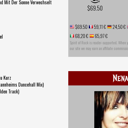
nd Mit Der Sonne Verwechselt
$69.50
$69.50
59,11 €
24,50 €
68,20 €
65,97 €
el
Spirit of Rock is reader-supported. When 
our site we may earn an affiliate commissi
Nen
Zu Kurz
annheims Dancehall Mix)
dden Track)