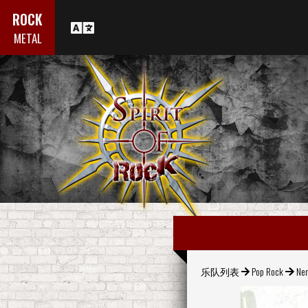
ROCK
METAL
乐队列表
Pop Rock
Ne