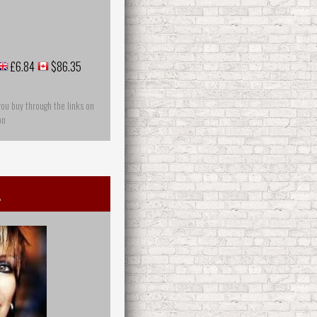
£6.84
$86.35
you buy through the links on
on
a