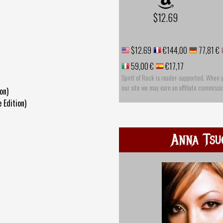
$12.69
$12.69
€144,00
77,81 €
59,00 €
€17,17
Spirit of Rock is reader-supported. When 
our site we may earn an affiliate commissi
on)
 Edition)
Anna Tsu