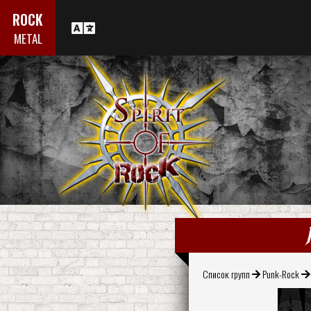
ROCK
METAL
Список групп
Punk-Rock