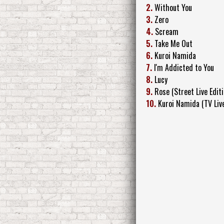
2.
Without You
3.
Zero
4.
Scream
5.
Take Me Out
6.
Kuroi Namida
7.
I'm Addicted to You
8.
Lucy
9.
Rose (Street Live Editi
10.
Kuroi Namida (TV Live