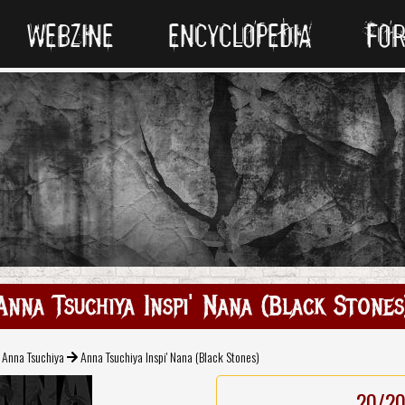
WEBZINE
ENCYCLOPEDIA
FO
Anna Tsuchiya Inspi' Nana (Black Stones
Anna Tsuchiya
Anna Tsuchiya Inspi' Nana (Black Stones)
20/2