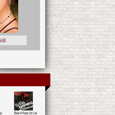
ЛЬШЕ
pi'
Blood of Roses (1st Live