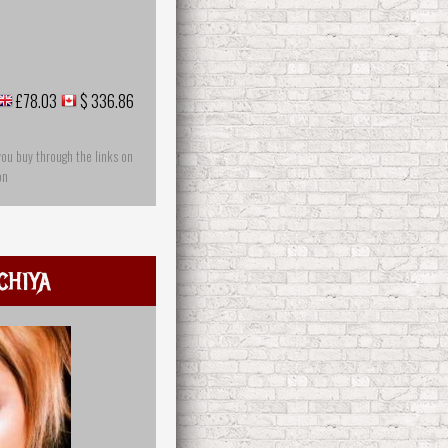
£78.03
$ 336.86
you buy through the links on
on
chiya