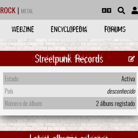
ROCK
|
METAL
WEBZINE
ENCYCLOPEDIA
FORUMS
Streetpunk Records
Estado
Activa
País
desconhecido
Número de álbuns
2 álbuns registado