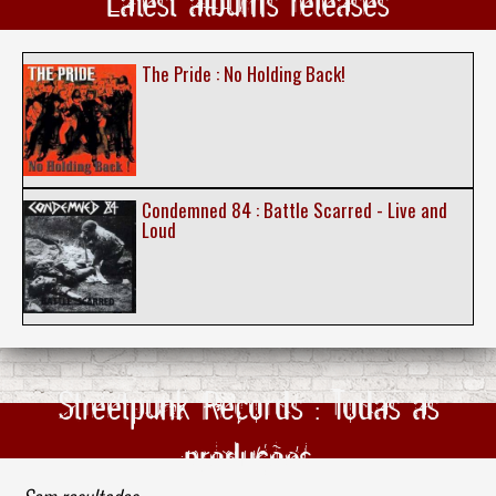
Latest albums releases
The Pride : No Holding Back!
Condemned 84 : Battle Scarred - Live and
Loud
Streetpunk Records : Todas as
produções