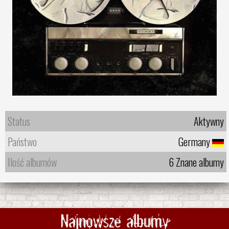
Status
Aktywny
Państwo
Germany
Ilość albumów
6 Znane albumy
Najnowsze albumy