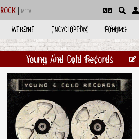
ROCK
|
METAL
WEBZINE
ENCYCLOPEDIA
FORUMS
Young And Cold Records