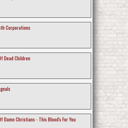
ath Corporations
Of Dead Children
gnals
Of Damn Christians - This Blood's For You