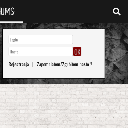
RUMS
Rejestracja
|
Zapomniałem/Zgubiłem hasło ?