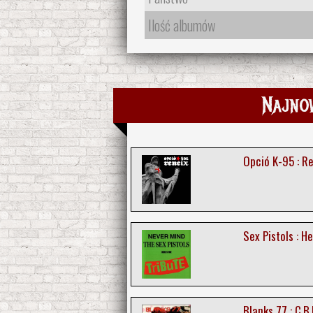
Ilość albumów
Najno
Opció K-95 : R
Sex Pistols : He
Blanks 77 : C.B.