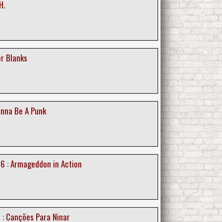
H.
er Blanks
anna Be A Punk
6 : Armageddon in Action
 : Canções Para Ninar