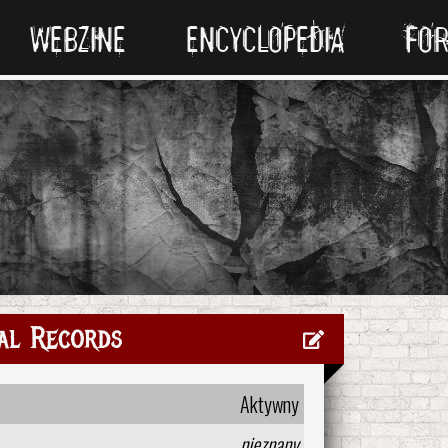
WEBZINE
ENCYCLOPEDIA
FO
al Records
Aktywny
nieznany