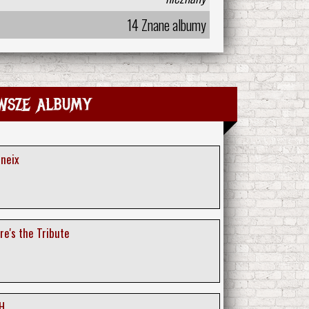
14 Znane albumy
wsze albumy
eneix
re's the Tribute
H.