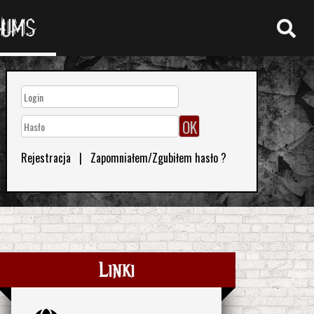
RUMS
Rejestracja
|
Zapomniałem/Zgubiłem hasło ?
Linki