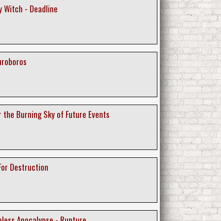
y Witch - Deadline
uroboros
r the Burning Sky of Future Events
For Destruction
eless Apocalypse - Rupture