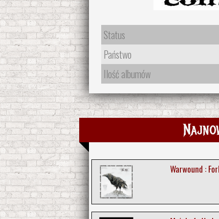
Status
Państwo
Ilość albumów
Najno
Warwound : For