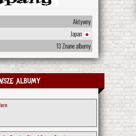
Aktywny
Japan
13 Znane albumy
wsze albumy
lorn