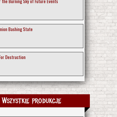
r the Burning Sky of Future Events
Union Bashing State
For Destruction
Wszystkie produkcje