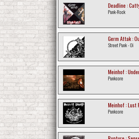
Deadline : Catt
Punk-Rock
Germ Attak : O
Street Punk - Oi
Meinhof : Unde
Punkcore
Meinhof : Lust 
Punkcore
Rupture : Sens