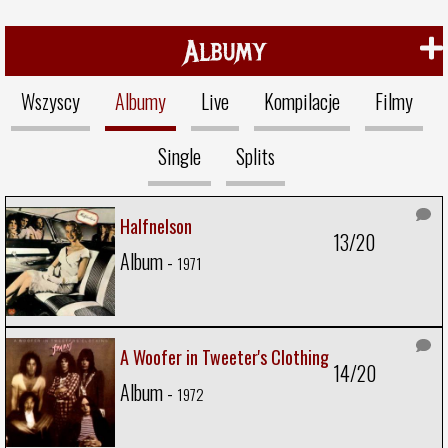
Albumy
Wszyscy
Albumy
Live
Kompilacje
Filmy
Single
Splits
Halfnelson
13/20
Album -
1971
A Woofer in Tweeter's Clothing
14/20
Album -
1972