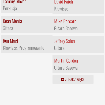
Tammy Glover
David Paich
Perkusja
Klawisze
Dean Menta
Mike Porcaro
Gitara
Gitara Basowa
Ron Mael
Jeffrey Salen
Klawisze, Programoawnie
Gitara
Martin Gordon
Gitara Basowa
ZOBACZ WIĘCEJ