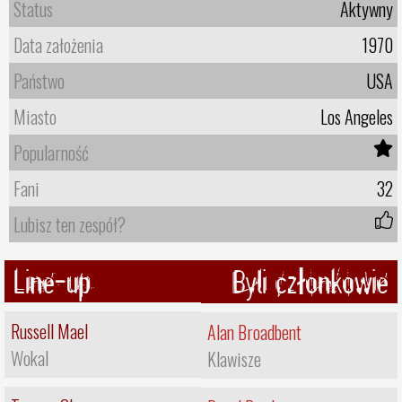
Status
Aktywny
Data założenia
1970
Państwo
USA
Miasto
Los Angeles
Popularność
Fani
32
Lubisz ten zespół?
Line-up
Byli członkowie
Russell Mael
Alan Broadbent
Wokal
Klawisze