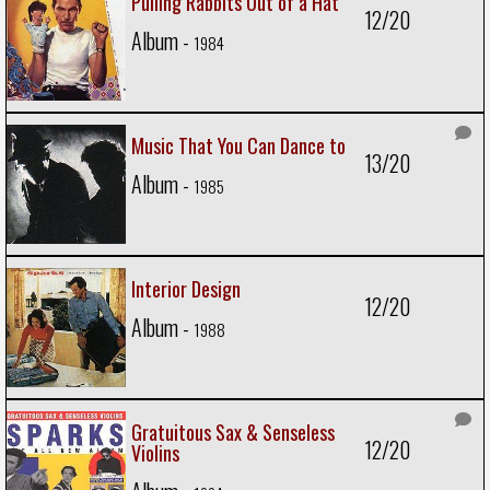
Pulling Rabbits Out of a Hat
12/20
Album -
1984
Music That You Can Dance to
13/20
Album -
1985
Interior Design
12/20
Album -
1988
Gratuitous Sax & Senseless
12/20
Violins