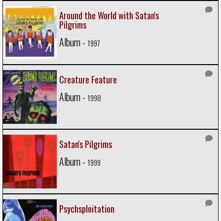
Around the World with Satan's
Pilgrims
Album -
1997
Creature Feature
Album -
1998
Satan's Pilgrims
Album -
1999
Psychsploitation