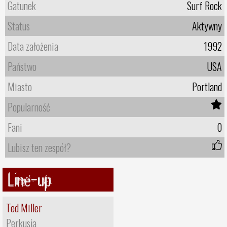
Gatunek
Surf Rock
Status
Aktywny
Data założenia
1992
Państwo
USA
Miasto
Portland
Popularność
Fani
0
Lubisz ten zespół?
Line-up
Ted Miller
Perkusja