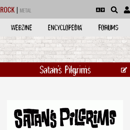
ROCK
|
METAL
WEBZINE
ENCYCLOPEDIA
FORUMS
Satan's Pilgrims