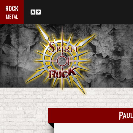
ROCK
METAL
Pau