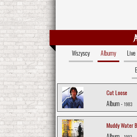
Wszyscy
Albumy
Live
B
Cut Loose
Album -
1983
Muddy Water B
Album -
1993