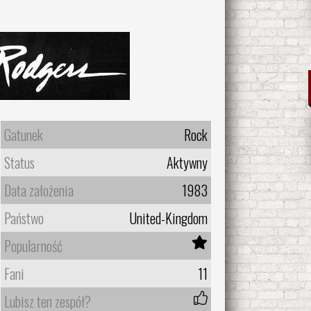
Gatunek
Rock
Status
Aktywny
Data założenia
1983
Państwo
United-Kingdom
Popularność
Fani
11
Lubisz ten zespół?