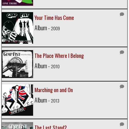
Your Time Has Come
Album -
2009
The Place Where I Belong
Album -
2010
Marching on and On
Album -
2013
The Last Stand?