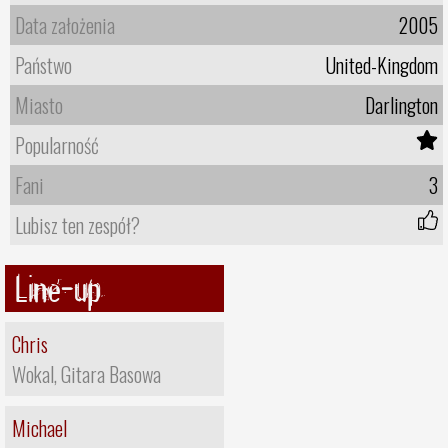
Data założenia
2005
Państwo
United-Kingdom
Miasto
Darlington
Popularność
Fani
3
Lubisz ten zespół?
Line-up
Chris
Wokal, Gitara Basowa
Michael