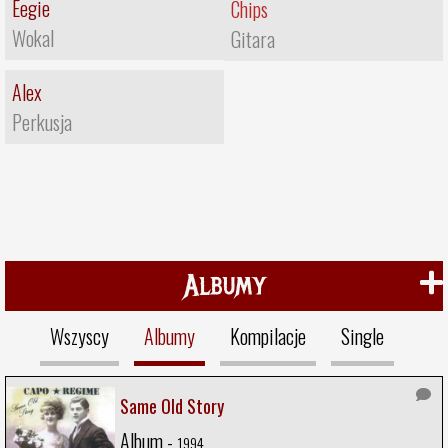
Eegie
Chips
Wokal
Gitara
Alex
Perkusja
Albumy
Wszyscy
Albumy
Kompilacje
Single
Same Old Story
Album -
1994