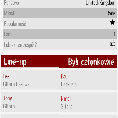
Państwo
United-Kingdom
Miasto
Ryde
Popularność
Fani
1
Lubisz ten zespół?
Line-up
Byli członkowie
Lee
Paul
Gitara Basowa
Perkusja
Tony
Nigel
Gitara
Gitara