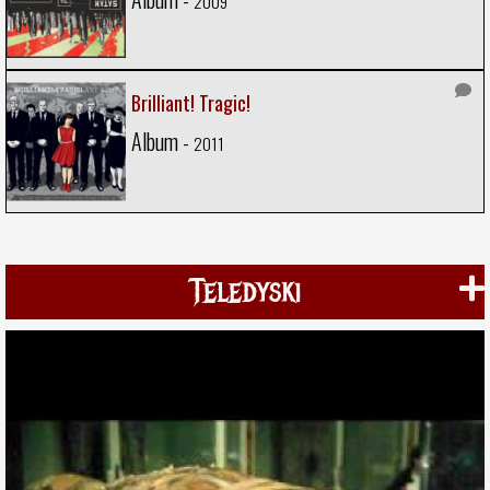
2009
Brilliant! Tragic!
Album -
2011
Teledyski