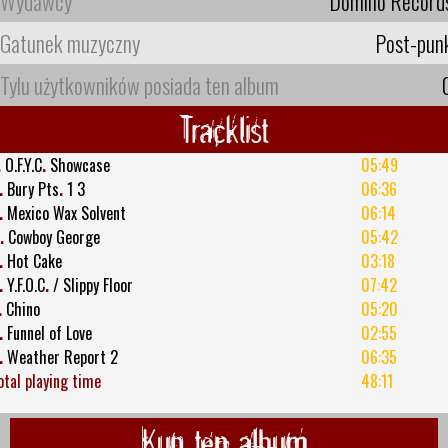
Wydawcy
Domino Record
Gatunek muzyczny
Post-pun
Tylu użytkowników posiada ten album
Tracklist
.
O.F.Y.C
.
Showcase
05:49
.
Bury Pts
.
1 3
06:36
.
Mexico Wax Solvent
06:14
.
Cowboy George
05:42
.
Hot Cake
03:18
.
Y.F.O.C
.
/ Slippy Floor
07:42
.
Chino
05:20
.
Funnel of Love
02:55
.
Weather Report 2
06:35
otal playing time
48:11
Kup ten album