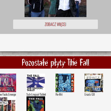
ZOBACZ WIĘCEJ
Pozostałe płyty The Fall
w Facts Emerge
Sub-Lingual Tablet
Re-Mit
Ersatz GB