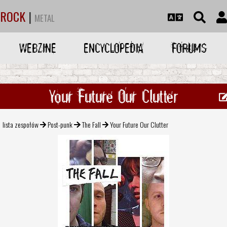
ROCK
|
METAL
WEBZINE
ENCYCLOPEDIA
FORUMS
Your Future Our Clutter
lista zespołów
Post-punk
The Fall
Your Future Our Clutter