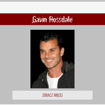
Gavin Rossdale
ZOBACZ WIĘCEJ