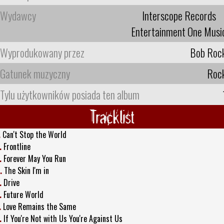
Wydawcy
Interscope Records
Entertainment One Musi
Wyprodukowany przez
Bob Roc
Gatunek muzyczny
Roc
Tylu użytkowników posiada ten album
Tracklist
.
Can't Stop the World
.
Frontline
.
Forever May You Run
.
The Skin I'm in
.
Drive
.
Future World
.
Love Remains the Same
.
If You're Not with Us You're Against Us