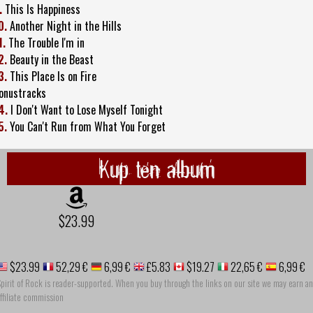
.
This Is Happiness
0.
Another Night in the Hills
1.
The Trouble I'm in
2.
Beauty in the Beast
3.
This Place Is on Fire
onustracks
4.
I Don't Want to Lose Myself Tonight
5.
You Can't Run from What You Forget
Kup ten album
$23.99
$23.99
52,29 €
6,99 €
£5.83
$19.27
22,65 €
6,99 €
pirit of Rock is reader-supported. When you buy through the links on our site we may earn an
ffiliate commission