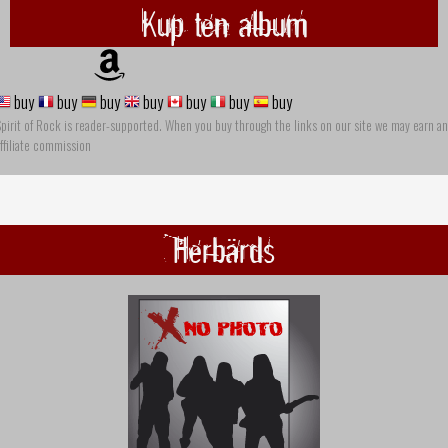
Kup ten album
buy
buy
buy
buy
buy
buy
buy
pirit of Rock is reader-supported. When you buy through the links on our site we may earn an
ffiliate commission
Herbärds