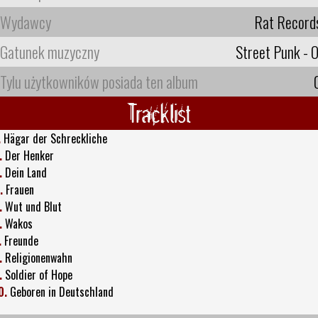
Wydawcy
Rat Record
Gatunek muzyczny
Street Punk - O
Tylu użytkowników posiada ten album
Tracklist
.
Hägar der Schreckliche
.
Der Henker
.
Dein Land
.
Frauen
.
Wut und Blut
.
Wakos
.
Freunde
.
Religionenwahn
.
Soldier of Hope
0.
Geboren in Deutschland