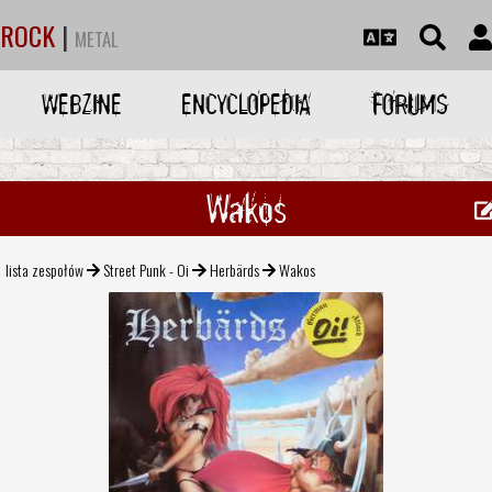
ROCK
|
METAL
WEBZINE
ENCYCLOPEDIA
FORUMS
Wakos
lista zespołów
Street Punk - Oi
Herbärds
Wakos