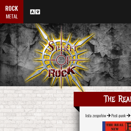
ROCK
METAL
The Rea
lista zespołów
Post-punk