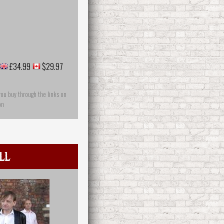
£34.99
$29.97
you buy through the links on
on
ll