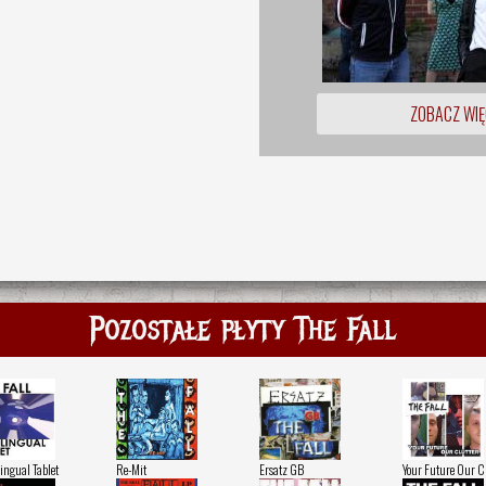
ZOBACZ WIĘ
Pozostałe płyty The Fall
ingual Tablet
Re-Mit
Ersatz GB
Your Future Our C