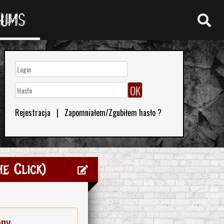
RUMS
Rejestracja
|
Zapomniałem/Zgubiłem hasło ?
e Click)
eny