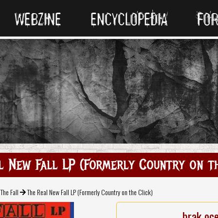
WEBZINE
ENCYCLOPEDIA
FO
l New Fall LP (Formerly Country on th
The Fall
The Real New Fall LP (Formerly Country on the Click)
brak oc