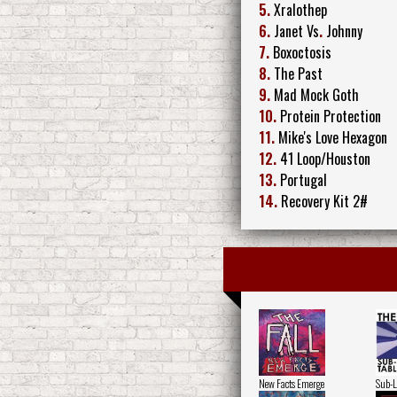
5.
Xralothep
6.
Janet Vs
.
Johnny
7.
Boxoctosis
8.
The Past
9.
Mad Mock Goth
10.
Protein Protection
11.
Mike's Love Hexagon
12.
41 Loop/Houston
13.
Portugal
14.
Recovery Kit 2#
New Facts Emerge
Sub-L