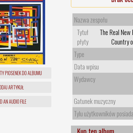
Nazwa zespołu
Tytuł
The Real New F
płyty
Country o
Type
Data wpisu
TY PIOSENEK DO ALBUMU
Wydawcy
DAJ ARTYKUŁ
Gatunek muzyczny
 AN AUDIO FILE
Tylu użytkowników posiad
Kup ten album