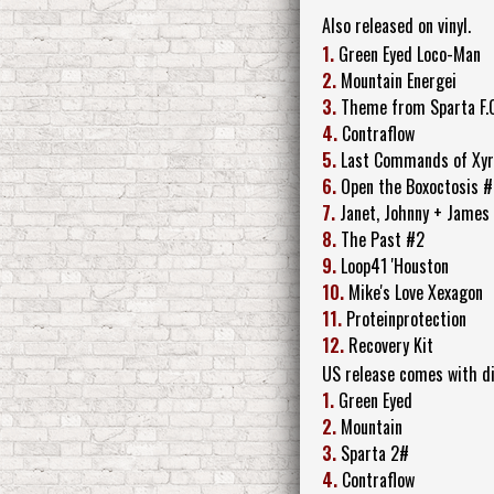
Also released on vinyl.
1.
Green Eyed Loco-Man
2.
Mountain Energei
3.
Theme from Sparta F.C
4.
Contraflow
5.
Last Commands of Xyr
6.
Open the Boxoctosis 
7.
Janet, Johnny + James
8.
The Past #2
9.
Loop41 'Houston
10.
Mike's Love Xexagon
11.
Proteinprotection
12.
Recovery Kit
US release comes with dif
1.
Green Eyed
2.
Mountain
3.
Sparta 2#
4.
Contraflow