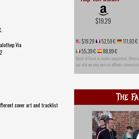
$19.29
.
$19.29
52,59 €
111,93 €
alothep Via
55,39 €
88,99 €
#2
Spirit of Rock is reader-supported. When 
our site we may earn an affiliate commissi
The Fa
ferent cover art and tracklist