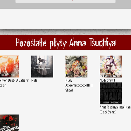
Pozostałe płyty Anna Tsuchiya
livion Dust - 9 Gates for
Rule
Nudy
Nudy Show !
polar
Xxxremixxxxxxx!!!!!!!!
Show!
Anna Tsuchiya Inspi' Nan
(Black Stones)