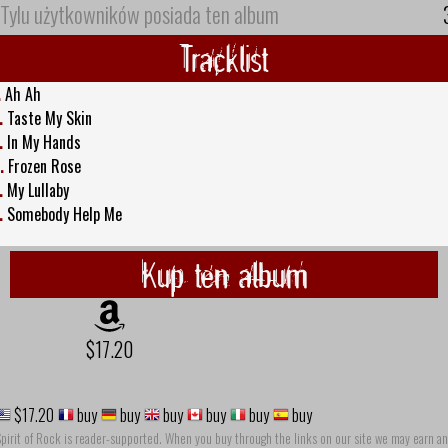
Tylu użytkowników posiada ten album
Tracklist
.
Ah Ah
.
Taste My Skin
.
In My Hands
.
Frozen Rose
.
My Lullaby
.
Somebody Help Me
Kup ten album
$17.20
$17.20
buy
buy
buy
buy
buy
buy
pirit of Rock is reader-supported. When you buy through the links on our site we may earn an