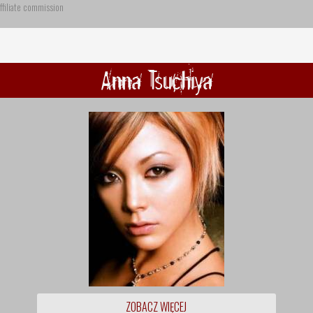
ffiliate commission
Anna Tsuchiya
ZOBACZ WIĘCEJ