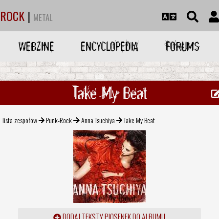
ROCK
|
METAL
WEBZINE
ENCYCLOPEDIA
FORUMS
Take My Beat
lista zespołów
Punk-Rock
Anna Tsuchiya
Take My Beat
DODAJ TEKSTY PIOSENEK DO ALBUMU