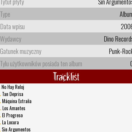
Tytuł płyty
Sin Argumento
Type
Albu
Data wpisu
200
Wydawcy
Dino Record
Gatunek muzyczny
Punk-Roc
Tylu użytkowników posiada ten album
Tracklist
.
No Hay Reloj
.
Tan Deprisa
.
Máquina Extraña
.
Los Amantes
.
El Progreso
.
La Locura
.
Sin Argumentos