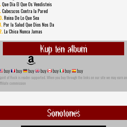
.
Que Dia El Que Os Vendisteis
.
Cabezazos Contra la Pared
0.
Reina De Lo Que Sea
1.
Por la Salud Que Dios Nos Da
2.
La Chica Nunca Jamas
Kup ten album
buy
buy
buy
buy
buy
buy
buy
pirit of Rock is reader-supported. When you buy through the links on our site we may earn an
ffiliate commission
Sonotones