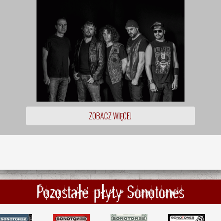
ZOBACZ WIĘCEJ
Pozostałe płyty Sonotones