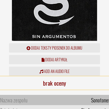
DODAJ TEKSTY PIOSENEK DO ALBUMU
DODAJ ARTYKUŁ
ADD AN AUDIO FILE
brak oceny
Nazwa zespołu
Sonotone