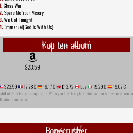
1.
Class War
2.
Spare Me Your Misery
3.
We Got Tonight
4.
Emmanuel(God Is With Us)
Kup ten album
$23.59
$23.59
17,78 €
16,17 €
£13.72
buy
19,29 €
19,07 €
pirit of Rock is reader-supported. When you buy through the links on our site we may earn an
ffiliate commission
Bonecrusher