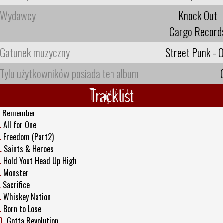
Wydawcy
Knock Out
Cargo Record
Gatunek muzyczny
Street Punk - O
Tylu użytkowników posiada ten album
Tracklist
.
Remember
.
All for One
.
Freedom (Part2)
.
Saints & Heroes
.
Hold Yout Head Up High
.
Monster
.
Sacrifice
.
Whiskey Nation
.
Born to Lose
0.
Gotta Revolution