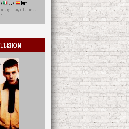
y
buy
buy
you buy through the links on
on
lision