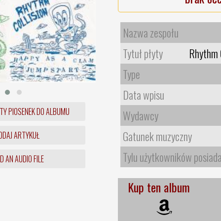
Nazwa zespołu
Tytuł płyty
Rhythm C
Type
Data wpisu
TY PIOSENEK DO ALBUMU
Wydawcy
Gatunek muzyczny
DAJ ARTYKUŁ
Tylu użytkowników posiad
 AN AUDIO FILE
Kup ten album