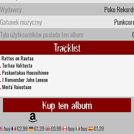
Wydawcy
Poko Rekord
Gatunek muzyczny
Punkcor
Tylu użytkowników posiada ten album
Tracklist
.
Rattus on Rautaa
.
Turhaa Valitusta
.
Paskantakaa Housuihinne
.
I Remember John Lennon
.
Meitä Vainotaan
Kup ten album
buy
€2,99
€1,29
£0.99
buy
buy
€1,29