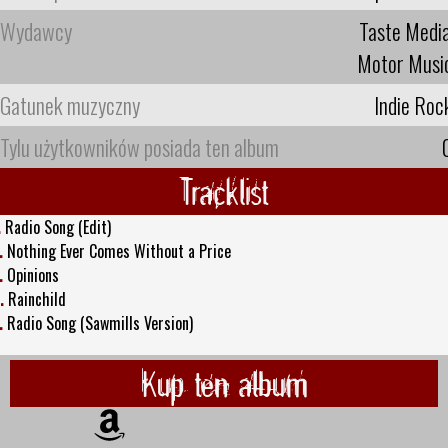
Wydawcy
Taste Medi
Motor Musi
Gatunek muzyczny
Indie Roc
Tylu użytkowników posiada ten album
Tracklist
.
Radio Song (Edit)
.
Nothing Ever Comes Without a Price
.
Opinions
.
Rainchild
.
Radio Song (Sawmills Version)
Kup ten album