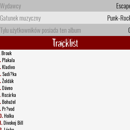
Wydawcy
Escap
Gatunek muzyczny
Punk-Roc
Tylu użytkowników posiada ten album
Tracklist
.
Brouk
.
Plakala
.
Kladivo
.
Sudi?ka
.
Žoldák
.
Dávno
.
Rozárka
.
Bohužel
.
Pr?vod
0.
Holka
1.
Divokej Bill
2.
Lásko