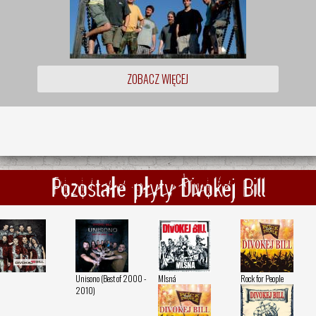
ZOBACZ WIĘCEJ
Pozostałe płyty Divokej Bill
5
Unisono (Best of 2000 -
Mlsná
Rock for People
2010)