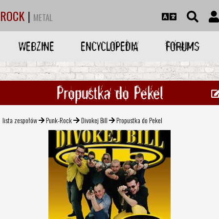
ROCK
|
METAL
WEBZINE
ENCYCLOPEDIA
FORUMS
Propustka do Pekel
lista zespołów
Punk-Rock
Divokej Bill
Propustka do Pekel