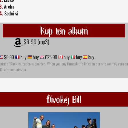
3.
Archa
4.
Sedni si
Kup ten album
$8.99 (mp3)
$8.99
buy
buy
£25.98
buy
buy
buy
pirit of Rock is reader-supported. When you buy through the links on our site we may earn an
ffiliate commission
Divokej Bill