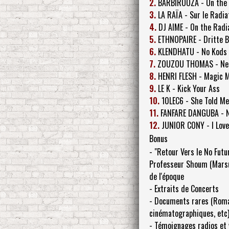
2.
BARBIROOZA - On the 
3.
LA RAÏA - Sur le Radia
4.
DJ AIME - On the Radi
5.
ETHNOPAIRE - Dritte 
6.
KLENDHATU - No Kods
7.
ZOUZOU THOMAS - Nep
8.
HENRI FLESH - Magic
9.
LE K - Kick Your Ass
10.
10LEC6 - She Told Me 
11.
FANFARE DANGUBA - 
12.
JUNIOR CONY - I Love
Bonus
- "Retour Vers le No Futu
Professeur Shoum (Marsu)
de l'époque
- Extraits de Concerts
- Documents rares (Roman
cinématographiques, etc
- Témoignages radios et v