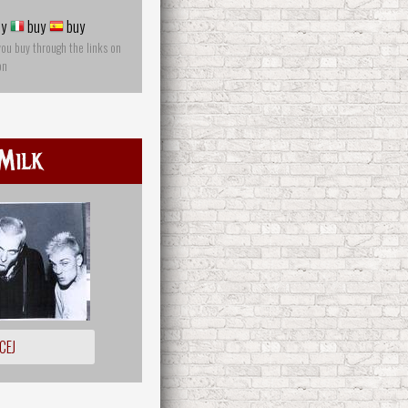
y
buy
buy
you buy through the links on
on
Milk
CEJ