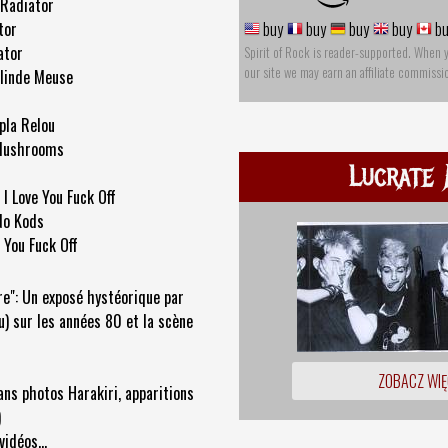
Radiator
tor
buy
buy
buy
buy
bu
ator
Spirit of Rock is reader-supported. When 
our site we may earn an affiliate commissi
Blinde Meuse
la Relou
 Mushrooms
Lucrate 
I Love You Fuck Off
No Kods
 You Fuck Off
re": Un exposé hystéorique par
 sur les années 80 et la scène
ZOBACZ WIĘ
s photos Harakiri, apparitions
)
idéos...