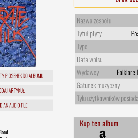
Nazwa zespołu
Tytuł płyty
Po
Type
Data wpisu
Wydawcy
Folklore
TY PIOSENEK DO ALBUMU
Gatunek muzyczny
DAJ ARTYKUŁ
Tylu użytkowników posiad
 AN AUDIO FILE
Kup ten album
Bond