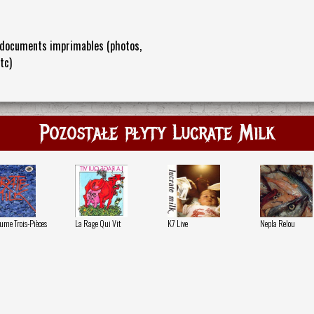
documents imprimables (photos,
etc)
Pozostałe płyty Lucrate Milk
ume Trois-Pièces
La Rage Qui Vit
K7 Live
Nepla Relou