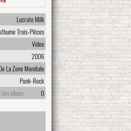
Lucrate Milk
sthume Trois-Pièces
Video
2006
 De La Zone Mondiale
Punk-Rock
a ten album
0