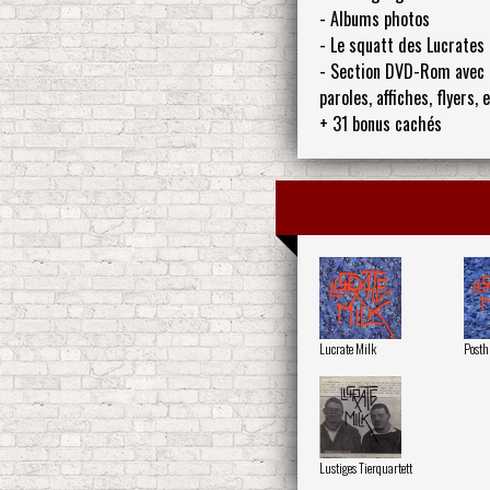
- Albums photos
- Le squatt des Lucrates
- Section DVD-Rom avec 
paroles, affiches, flyers, 
+ 31 bonus cachés
Lucrate Milk
Posth
Lustiges Tierquartett