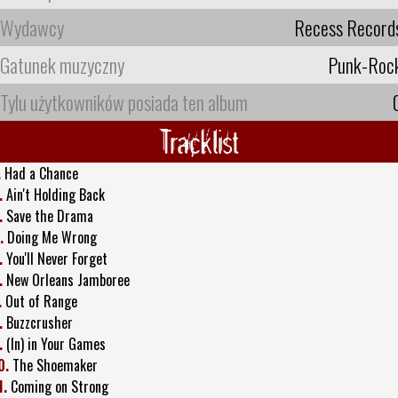
Wydawcy
Recess Record
Gatunek muzyczny
Punk-Roc
Tylu użytkowników posiada ten album
Tracklist
.
Had a Chance
.
Ain't Holding Back
.
Save the Drama
.
Doing Me Wrong
.
You'll Never Forget
.
New Orleans Jamboree
.
Out of Range
.
Buzzcrusher
.
(In) in Your Games
0.
The Shoemaker
1.
Coming on Strong