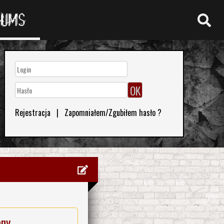
RUMS
Rejestracja
|
Zapomniałem/Zgubiłem hasło ?
eny