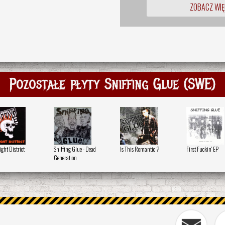
ZOBACZ WIĘ
Pozostałe płyty Sniffing Glue (SWE)
ght District
Sniffing Glue - Dead
Is This Romantic ?
First Fuckin' EP
Generation