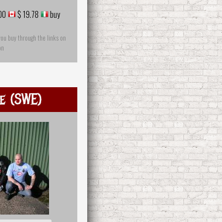
00
$ 19.78
buy
you buy through the links on
on
ue (SWE)