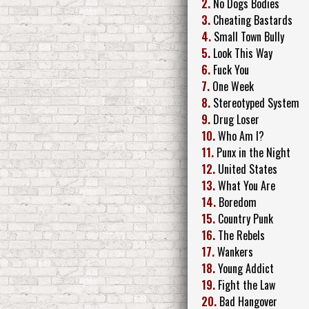
2.
No Dogs Bodies
3.
Cheating Bastards
4.
Small Town Bully
5.
Look This Way
6.
Fuck You
7.
One Week
8.
Stereotyped System
9.
Drug Loser
10.
Who Am I?
11.
Punx in the Night
12.
United States
13.
What You Are
14.
Boredom
15.
Country Punk
16.
The Rebels
17.
Wankers
18.
Young Addict
19.
Fight the Law
20.
Bad Hangover