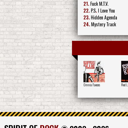
21.
Fuck M.T.V.
22.
P.S
.
I Love You
23.
Hidden Agenda
24.
Mystery Track
Omnia Faeces
Red Li