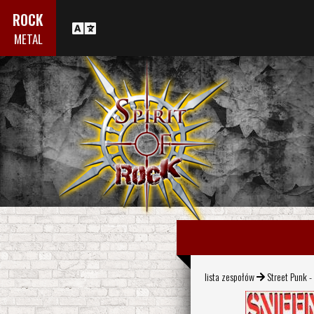
ROCK
METAL
lista zespołów
Street Punk -