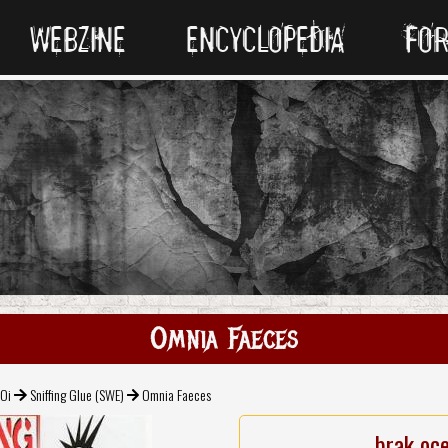
WEBZINE
ENCYCLOPEDIA
FO
Omnia Faeces
 Oi
Sniffing Glue (SWE)
Omnia Faeces
brak oc