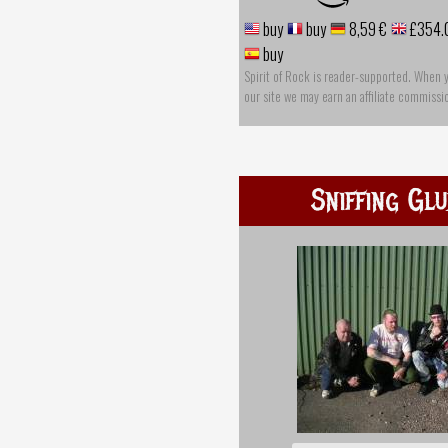
buy
buy
8,59 €
£354.
buy
Spirit of Rock is reader-supported. When 
our site we may earn an affiliate commissi
Sniffing Gl