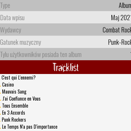
Type
Albu
Data wpisu
Maj 202
Wydawcy
Combat Roc
Gatunek muzyczny
Punk-Roc
Tylu użytkowników posiada ten album
Tracklist
.
C'est qui L'ennemi?
.
Casino
.
Mauvais Sang
.
J'ai Confiance en Vous
.
Tous Ensemble
.
En 3 Accords
.
Punk Rockers
.
Le Temps N'a pas D'importance