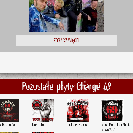
ZOBACZ WIĘCEJ
Pozostałe płyty Charge 69
s Racines Vol. 1
Tous Debout
Décharge Public
Much More Than Music
Music Vol. 1