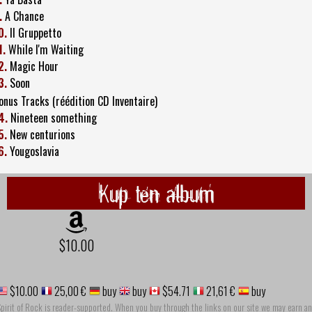
.
A Chance
0.
Il Gruppetto
1.
While I'm Waiting
2.
Magic Hour
3.
Soon
onus Tracks (réédition CD Inventaire)
4.
Nineteen something
5.
New centurions
6.
Yougoslavia
Kup ten album
$10.00
$10.00
25,00 €
buy
buy
$54.71
21,61 €
buy
pirit of Rock is reader-supported. When you buy through the links on our site we may earn an