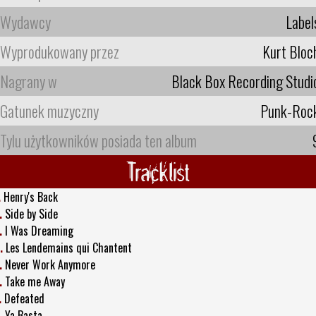
Wydawcy
Label
Wyprodukowany przez
Kurt Bloc
Nagrany w
Black Box Recording Studi
Gatunek muzyczny
Punk-Roc
Tylu użytkowników posiada ten album
Tracklist
.
Henry's Back
.
Side by Side
.
I Was Dreaming
.
Les Lendemains qui Chantent
.
Never Work Anymore
.
Take me Away
.
Defeated
.
Ya Basta