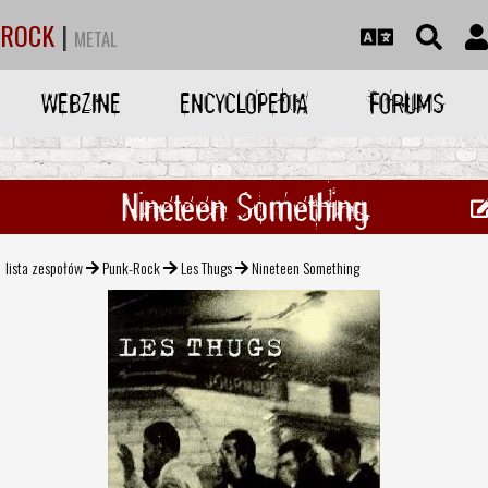
ROCK
|
METAL
WEBZINE
ENCYCLOPEDIA
FORUMS
Nineteen Something
lista zespołów
Punk-Rock
Les Thugs
Nineteen Something